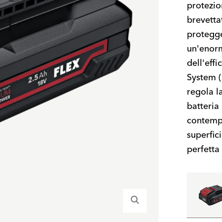
protezio
brevetta
proteggen
un'enorm
dell'eff
System (
regola l
batteria
contempo
superfic
perfetta