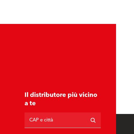
Il distributore più vicino
a te
CAP e città