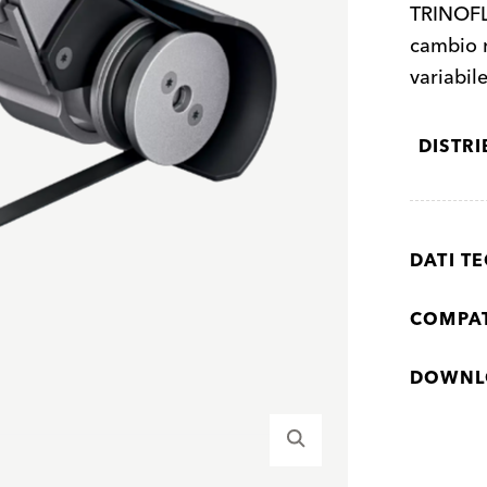
TRINOFLE
cambio r
variabil
DISTR
DATI TE
COMPAT
DOWNL