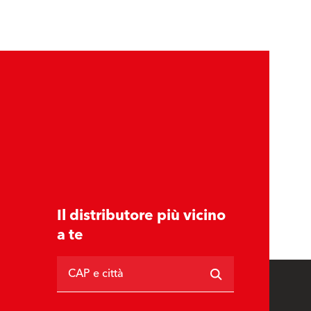
Il distributore più vicino
a te
CAP e città