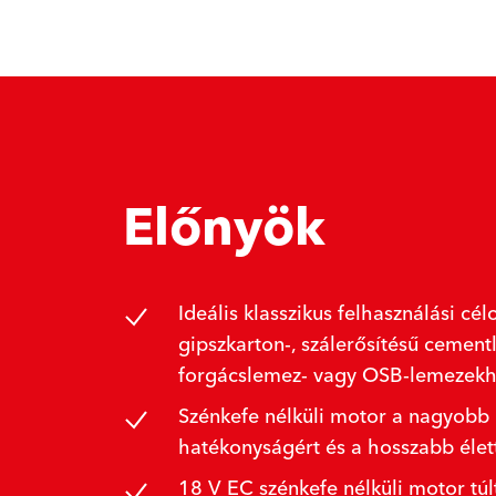
Előnyök
Ideális klasszikus felhasználási célo
gipszkarton-, szálerősítésű cement
forgácslemez- vagy OSB-lemezekh
Szénkefe nélküli motor a nagyobb
hatékonyságért és a hosszabb élet
18 V EC szénkefe nélküli motor túlt