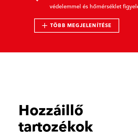
védelemmel és hőmérséklet figyel
TÖBB MEGJELENÍTÉSE
Hozzáillő
tartozékok