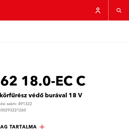
 62 18.0-EC C
körfűrész védő burával 18 V
ési szám: 491322
4030293221260
AG TARTALMA