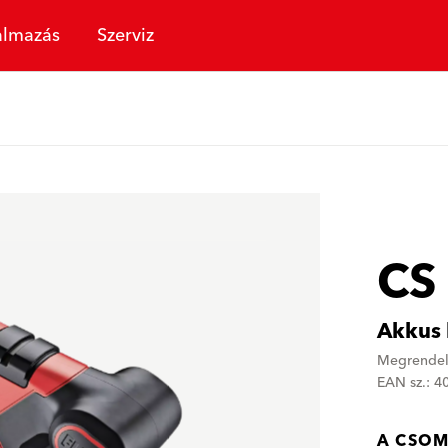
almazás
Szerviz
CS
Akkus 
Megrendel
EAN sz.: 
A CSOM