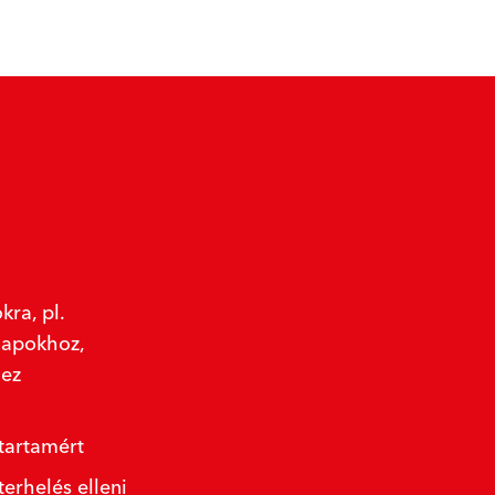
kra, pl.
lapokhoz,
ez
tartamért
erhelés elleni