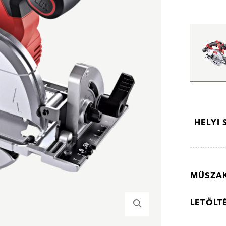
HELYI
MŰSZAK
LETÖLT