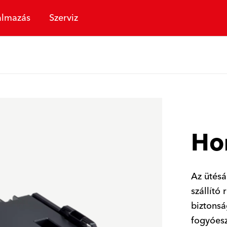
almazás
Szerviz
Ho
Az ütésá
szállító
biztonsá
fogyóesz