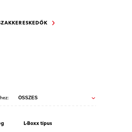
 SZAKKERESKEDŐK
hez:
ég
L-Boxx típus