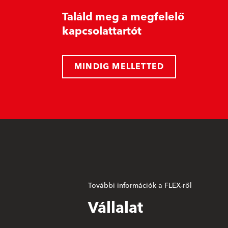
Találd meg a megfelelő
kapcsolattartót
MINDIG MELLETTED
További információk a FLEX-ről
Vállalat