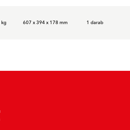
 kg
607 x 394 x 178 mm
1 darab
t