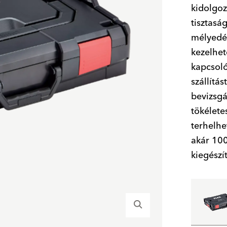
kidolgoz
tisztasá
mélyedé
kezelhet
kapcsoló
szállítás
bevizsgá
tökélete
terhelhe
akár 100
kiegészí