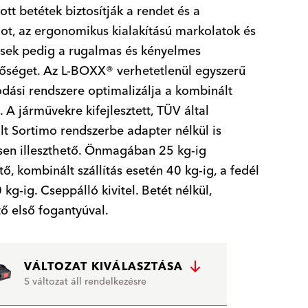
ott betétek biztosítják a rendet és a
got, az ergonomikus kialakítású markolatok és
sek pedig a rugalmas és kényelmes
őséget. Az L-BOXX® verhetetlenül egyszerű
dási rendszere optimalizálja a kombinált
t. A járművekre kifejlesztett, TÜV által
lt Sortimo rendszerbe adapter nélkül is
sen illeszthető. Önmagában 25 kg-ig
tő, kombinált szállítás esetén 40 kg-ig, a fedél
 kg-ig. Cseppálló kivitel. Betét nélkül,
tő első fogantyúval.
VÁLTOZAT KIVÁLASZTÁSA
5 változat áll rendelkezésre