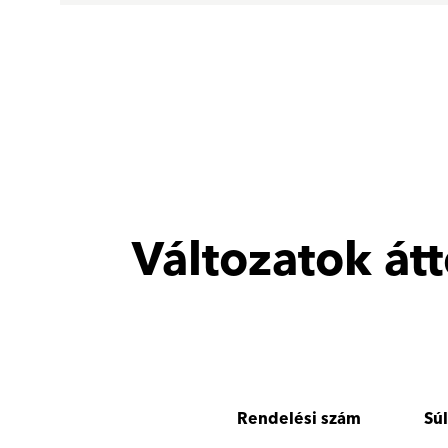
Változatok át
Rendelési szám
Sú