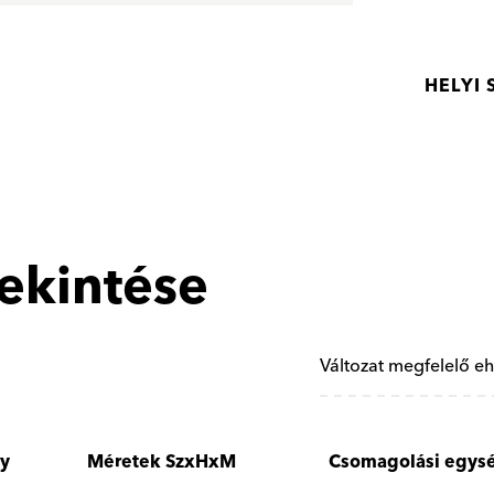
HELYI
tekintése
Változat megfelelő eh
ly
Méretek SzxHxM
Csomagolási egys