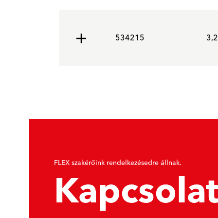
534215
3,2
FLEX szakérőink rendelkezésedre állnak.
Kapcsola