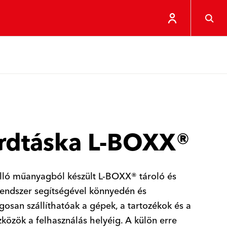
rdtáska L-BOXX®
lló műanyagból készült L-BOXX® tároló és
 rendszer segítségével könnyedén és
gosan szállíthatóak a gépek, a tartozékok és a
közök a felhasználás helyéig. A külön erre