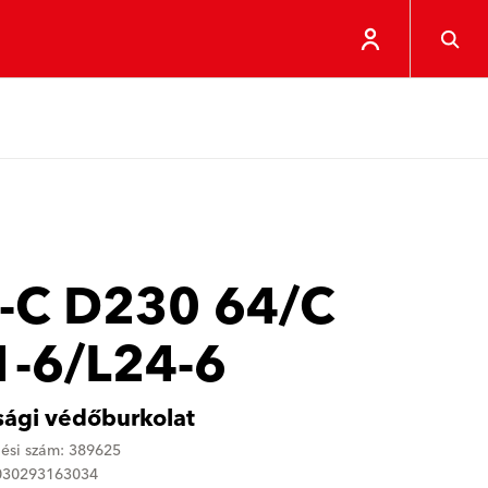
-C D230 64/C
1-6/L24-6
sági védőburkolat
ési szám: 389625
4030293163034