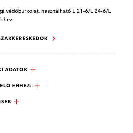
gi védőburkolat, használható L 21-6/L 24-6/L
0-hez.
 SZAKKERESKEDŐK
I ADATOK
ELŐ EHHEZ:
ÉSEK