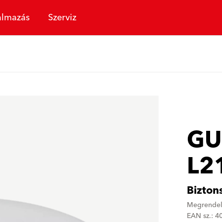
almazás
Szerviz
GU
L2
Bizton
Megrendel
EAN sz.: 