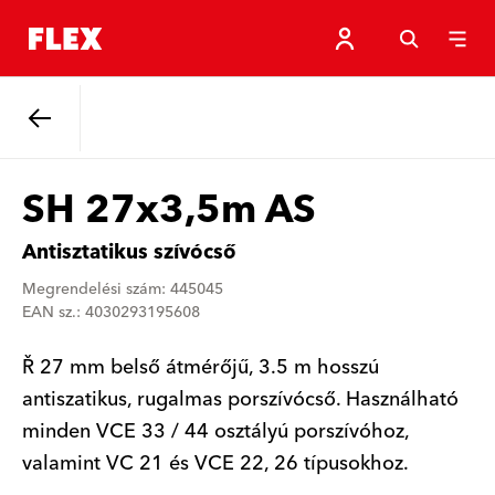
Vissza
SH 27x3,5m AS
Antisztatikus szívócső
Megrendelési szám: 445045
EAN sz.: 4030293195608
Ř 27 mm belső átmérőjű, 3.5 m hosszú
antiszatikus, rugalmas porszívócső. Használható
minden VCE 33 / 44 osztályú porszívóhoz,
valamint VC 21 és VCE 22, 26 típusokhoz.