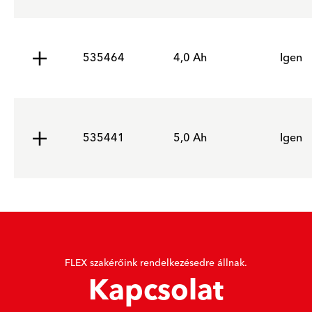
535464
4,0 Ah
Igen
535441
5,0 Ah
Igen
FLEX szakérőink rendelkezésedre állnak.
Kapcsolat