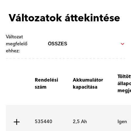
Változatok áttekintése
Változat
megfelelő
ehhez:
Töltöt
Rendelési
Akkumulátor
állap
szám
kapacitása
megje
535440
2,5 Ah
Igen