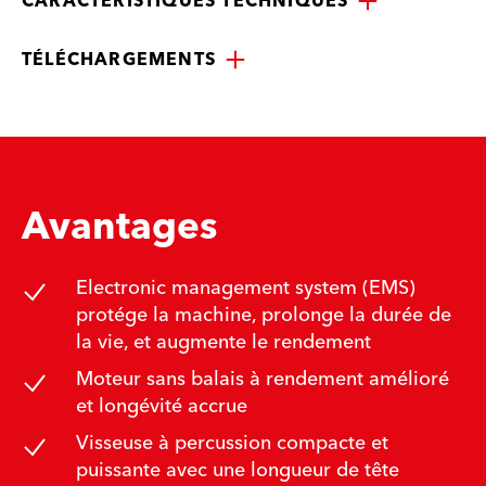
CARACTÉRISTIQUES TECHNIQUES
TÉLÉCHARGEMENTS
Avantages
Electronic management system (EMS)
protége la machine, prolonge la durée de
la vie, et augmente le rendement
Moteur sans balais à rendement amélioré
et longévité accrue
Visseuse à percussion compacte et
puissante avec une longueur de tête