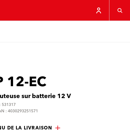
P 12-EC
auteuse sur batterie 12 V
: 531317
N : 4030293251571
U DE LA LIVRAISON