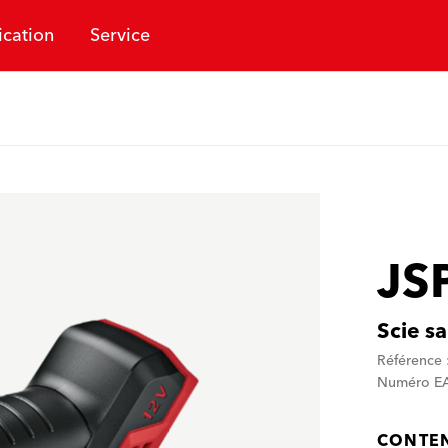
ication
Service
JS
Scie s
Référence 
Numéro EA
CONTEN