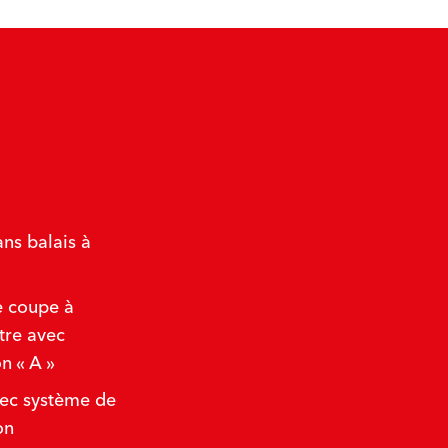
ns balais à
e coupe à
tre avec
n « A »
ec système de
on