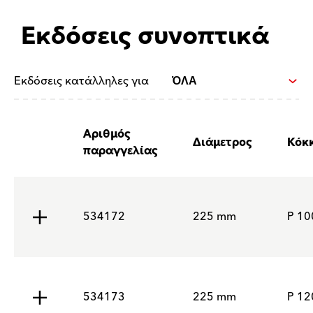
Εκδόσεις συνοπτικά
Εκδόσεις κατάλληλες για
Αριθμός
Διάμετρος
Κόκ
παραγγελίας
534172
225 mm
P 10
534173
225 mm
P 12