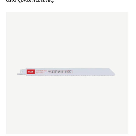
από ξύλο/παλέτες.