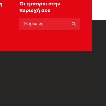
η
Οι έμποροι στην
περιοχή σου
ΤΚ ή τόπος