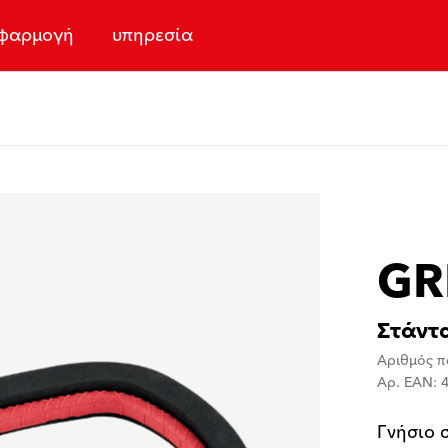
φαρμογή
υπηρεσία
GR
Στάντ
Αριθμός π
Αρ. EAN: 
Γνήσιο 