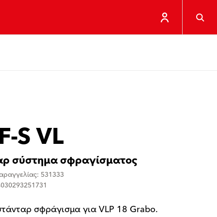
F-S VL
αρ σύστημα σφραγίσματος
αραγγελίας: 531333
4030293251731
στάνταρ σφράγισμα για VLP 18 Grabo.