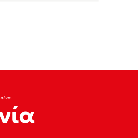
εσένα.
νία