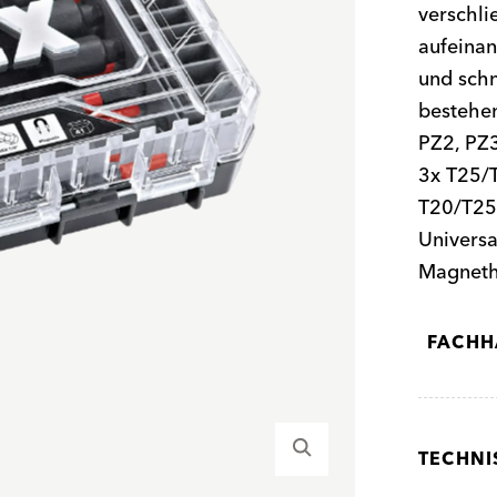
verschli
aufeinan
und schn
bestehen
PZ2, PZ3
3x T25/T
T20/T25/
Univers
Magneth
FACHH
TECHNI