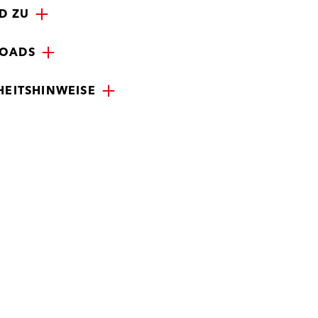
D ZU
OADS
HEITSHINWEISE