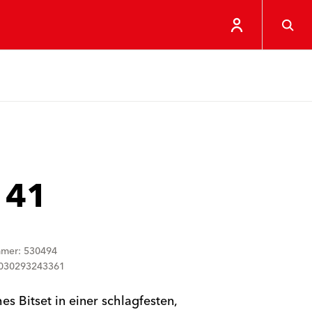
 41
mmer: 530494
4030293243361
hes Bitset in einer schlagfesten,