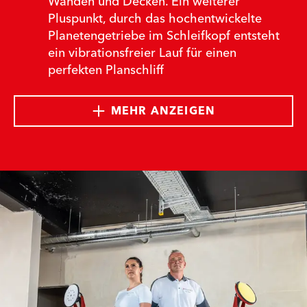
Wänden und Decken. Ein weiterer
Pluspunkt, durch das hochentwickelte
Planetengetriebe im Schleifkopf entsteht
ein vibrationsfreier Lauf für einen
perfekten Planschliff
MEHR ANZEIGEN