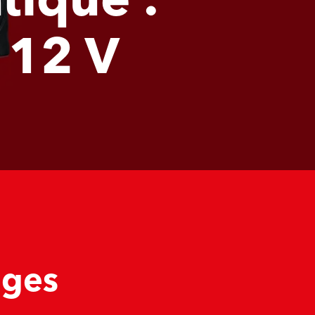
tique :
 12 V
ages