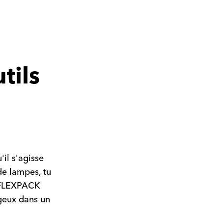
tils
il s'agisse
de lampes, tu
n FLEXPACK
ageux dans un