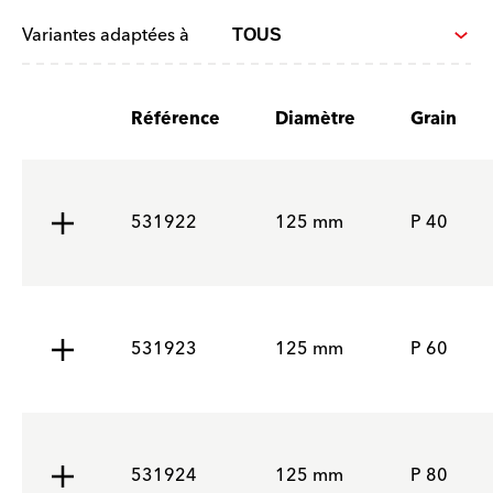
Variantes adaptées à
Référence
Diamètre
Grain
531922
125 mm
P 40
531923
125 mm
P 60
531924
125 mm
P 80