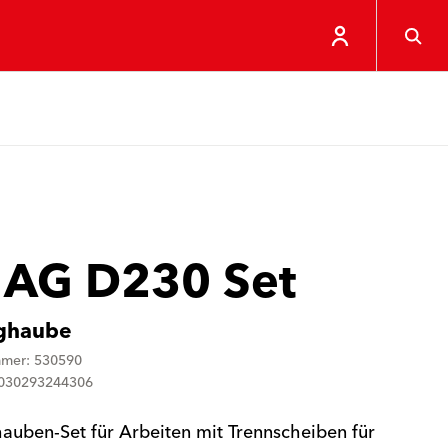
 AG D230 Set
ghaube
mmer: 530590
4030293244306
uben-Set für Arbeiten mit Trennscheiben für