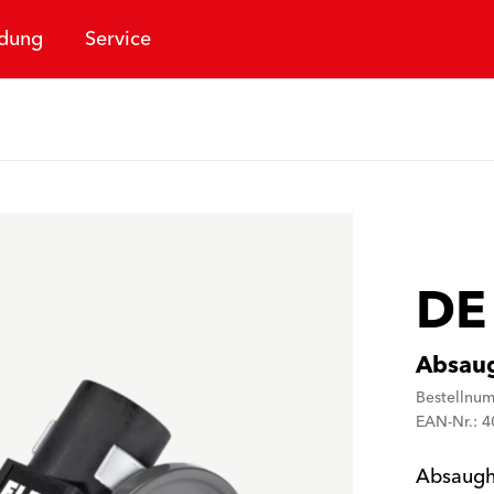
dung
Service
DE
Absau
Bestellnu
EAN-Nr.: 
Absaugha