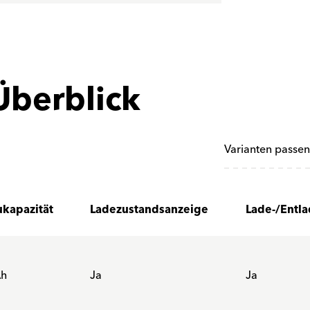
Überblick
Varianten passen
kapazität
Ladezustandsanzeige
Lade-/Entl
Ah
Ja
Ja