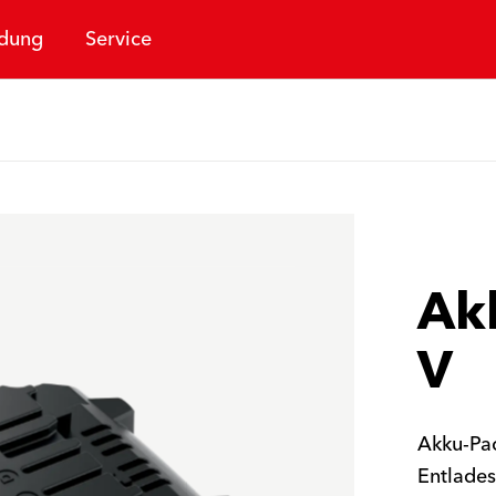
dung
Service
Akk
V
Akku-Pac
Entlades