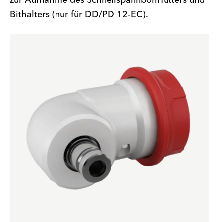
zur Aufnahme des Schnellspannbohrfutters und
Bithalters (nur für DD/PD 12-EC).