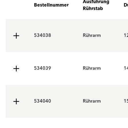
Ausführung
Bestellnummer
D
Rührstab
534038
Rührarm
1
534039
Rührarm
1
534040
Rührarm
1