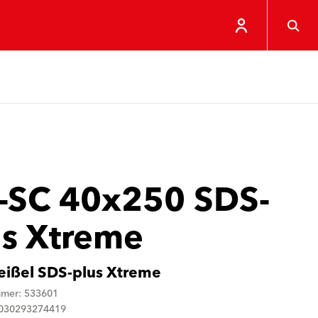
-SC 40x250 SDS-
us Xtreme
ißel SDS-plus Xtreme
mmer: 533601
4030293274419