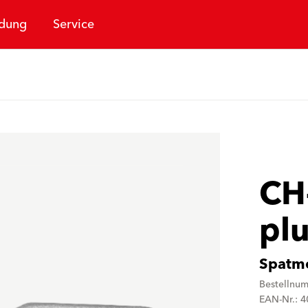
dung
Service
CH
pl
Spatme
Bestellnu
EAN-Nr.: 