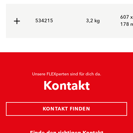
607 x
534215
3,2 kg
178 
Unsere FLEXperten sind für dich da.
Kontakt
KONTAKT FINDEN