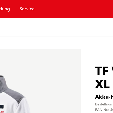
dung
Service
TF
XL
Akku-H
Bestellnu
EAN-Nr.: 