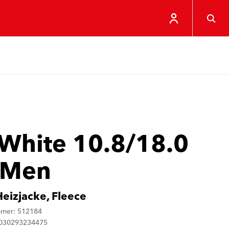
 White 10.8/18.0
 Men
eizjacke, Fleece
mmer: 512184
4030293234475