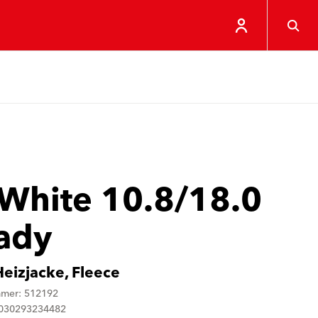
 White 10.8/18.0
Lady
eizjacke, Fleece
mmer: 512192
4030293234482