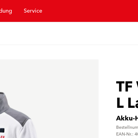
dung
Service
TF
L 
Akku-H
Bestellnu
EAN-Nr.: 