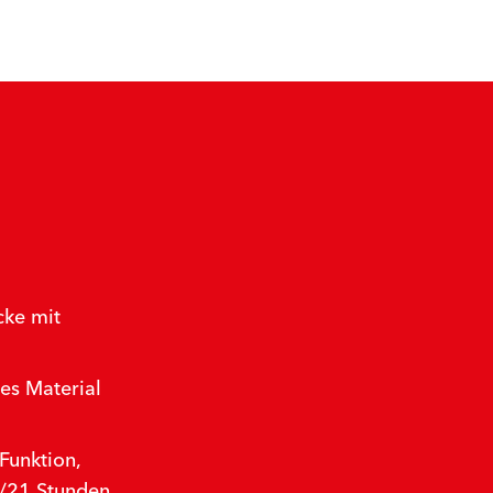
cke mit
es Material
Funktion,
/21 Stunden,