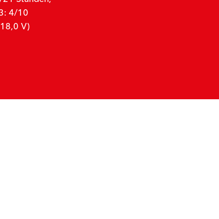
3: 4/10
18,0 V)