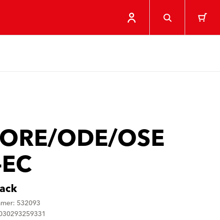
 ORE/ODE/OSE
-EC
ack
mmer: 532093
4030293259331