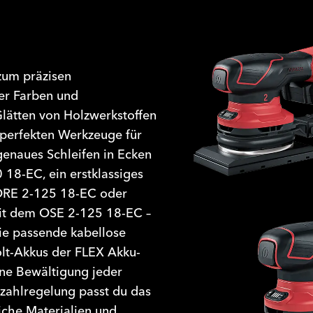
zum präzisen
ter Farben und
lätten von Holzwerkstoffen
 perfekten Werkzeuge für
genaues Schleifen in Ecken
18-EC, ein erstklassiges
 ORE 2-125 18-EC oder
mit dem OSE 2-125 18-EC
–
ie passende kabellose
olt-Akkus der FLEX Akku-
äne Bewältigung jeder
zahlregelung passt du das
iche Materialien und