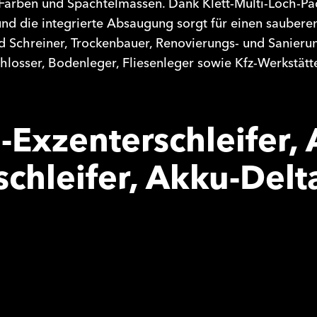
Farben und Spachtelmassen. Dank Klett-Multi-Loch-Pa
d die integrierte Absaugung sorgt für einen sauberen 
nd Schreiner, Trockenbauer, Renovierungs- und Sanieru
hlosser, Bodenleger, Fliesenleger sowie Kfz-Werkstätt
-Exzenterschleifer, 
chleifer, Akku-Delta