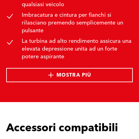
qualsiasi veicolo
Imbracatura e cintura per fianchi si
rilasciano premendo semplicemente un
pulsante
La turbina ad alto rendimento assicura una
elevata depressione unita ad un forte
potere aspirante
MOSTRA PIÙ
Accessori compatibili