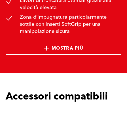
Lavori di troncatura ottimali grazie alla
velocità elevata
Zona d’impugnatura particolarmente
sottile con inserti SoftGrip per una
manipolazione sicura
MOSTRA PIÙ
Accessori compatibili