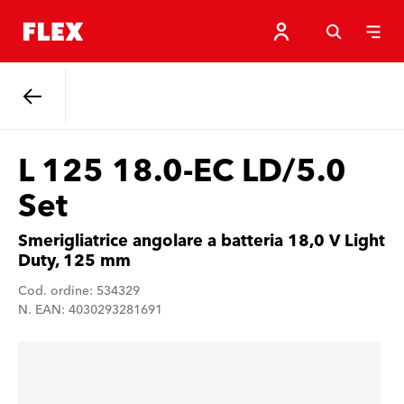
Indietro
L 125 18.0-EC LD/5.0
Set
Smerigliatrice angolare a batteria 18,0 V Light
Duty, 125 mm
Cod. ordine: 534329
N. EAN: 4030293281691