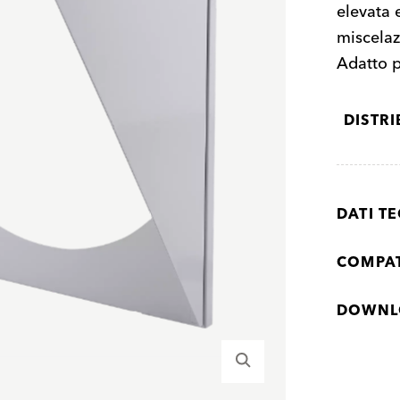
elevata 
miscelazi
Adatto 
DISTR
DATI TE
COMPAT
DOWNL