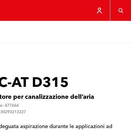
C-AT D315
ore per canalizzazione dell’aria
ne: 477664
030293213227
deguata aspirazione durante le applicazioni ad