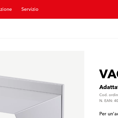
zione
Servizio
VA
Adattat
Cod. ordi
N. EAN: 4
Per un'a