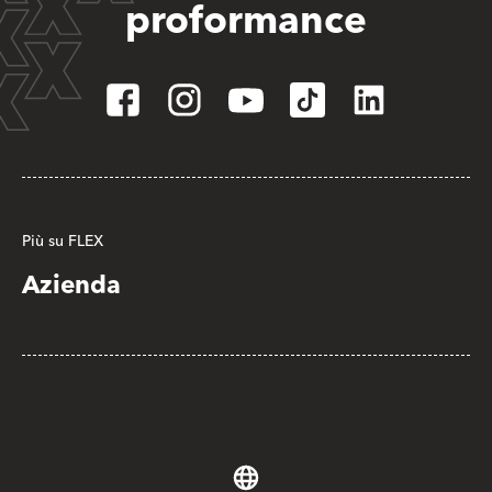
proformance
Più su FLEX
Azienda