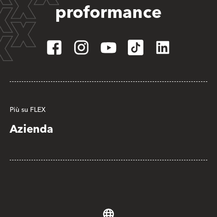
proformance
Più su FLEX
Azienda