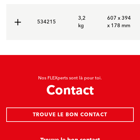
3,2
607 x 394
534215
kg
x 178 mm
Nos FLEXperts sont là pour toi.
Contact
TROUVE LE BON CONTACT