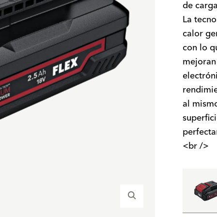
de carga
La tecno
calor ge
con lo qu
mejoran
electrón
rendimie
al mismo
superfic
perfecta
<br />