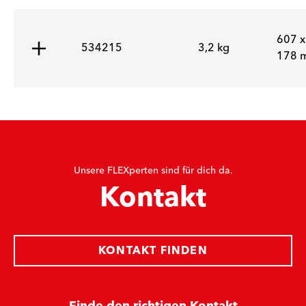
607 x
534215
3,2 kg
178 
Unsere FLEXperten sind für dich da.
Kontakt
KONTAKT FINDEN