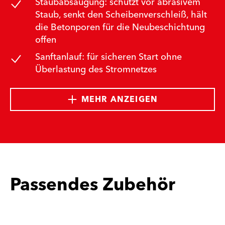
Staubabsaugung: schützt vor abrasivem
Staub, senkt den Scheibenverschleiß, hält
die Betonporen für die Neubeschichtung
offen
Sanftanlauf: für sicheren Start ohne
Überlastung des Stromnetzes
MEHR ANZEIGEN
Passendes Zubehör