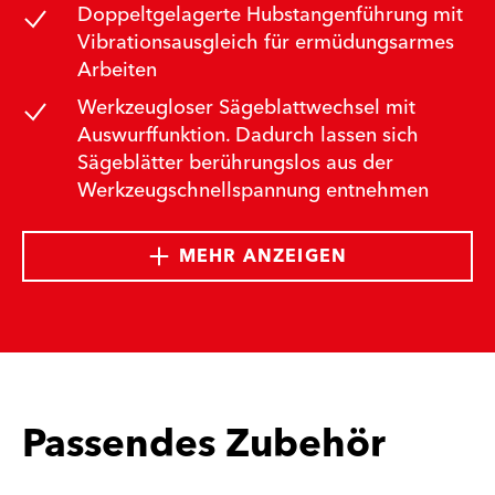
Doppeltgelagerte Hubstangenführung mit
Vibrationsausgleich für ermüdungsarmes
Arbeiten
Werkzeugloser Sägeblattwechsel mit
Auswurffunktion. Dadurch lassen sich
Sägeblätter berührungslos aus der
Werkzeugschnellspannung entnehmen
MEHR ANZEIGEN
Passendes Zubehör