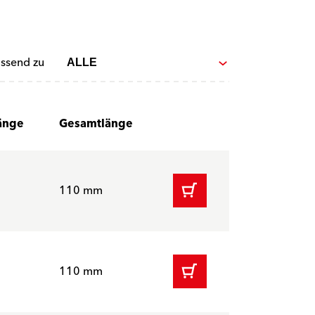
assend zu
änge
Gesamtlänge
110 mm
110 mm