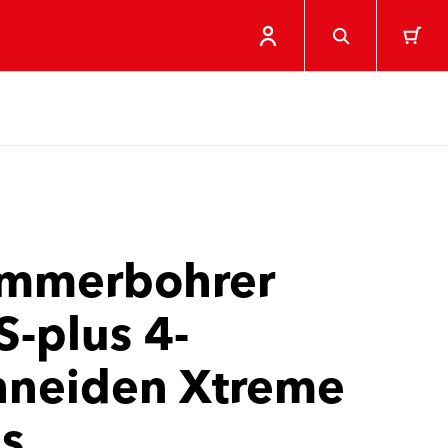
mmerbohrer
-plus 4-
hneiden Xtreme
us