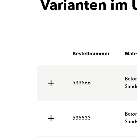
Varianten im 
Bestellnummer
Mate
Beto
533566
Sands
Beto
535533
Sands