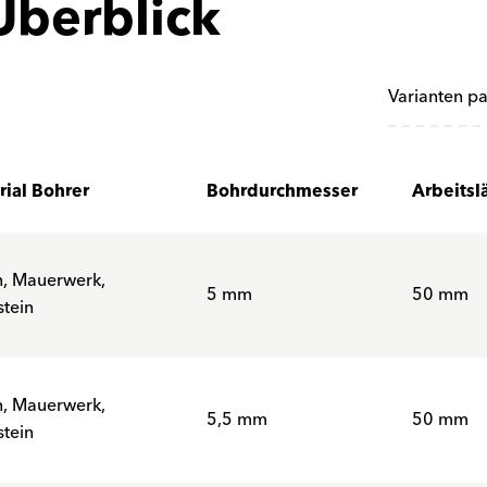
Überblick
Varianten p
rial Bohrer
Bohrdurchmesser
Arbeitsl
n, Mauerwerk,
5 mm
50 mm
tein
n, Mauerwerk,
5,5 mm
50 mm
tein