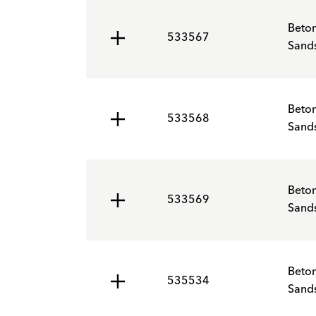
Beto
533567
Sands
Beto
533568
Sands
Beto
533569
Sands
Beto
535534
Sands