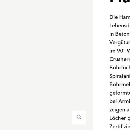
Die Ham
Lebensd
in Beto
Vergütun
im 90° W
Crushern
Bohrlöch
Spiralan
Bohrmehl
geformt
bei Armi
zeigen a
Löcher g
Zertifiz