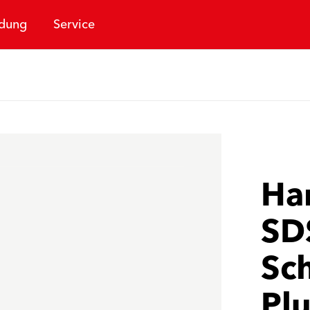
dung
Service
Ha
SDS
Sc
Pl