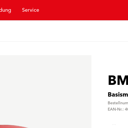
dung
Service
BM
Basis
Bestellnu
EAN-Nr.: 
…