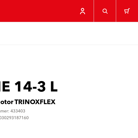
E 14-3 L
motor TRINOXFLEX
mmer: 433403
4030293187160