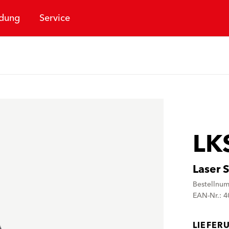
dung
Service
LK
Laser S
Bestellnu
EAN-Nr.: 
LIEFER