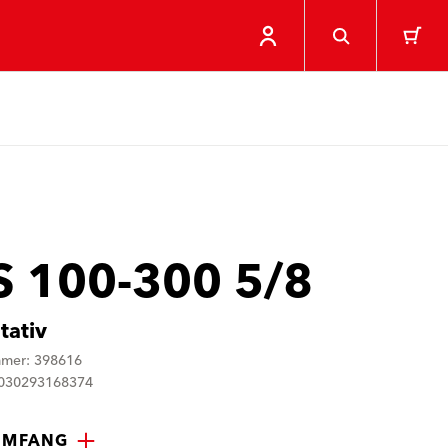
S 100-300 5/8
tativ
mmer: 398616
4030293168374
UMFANG