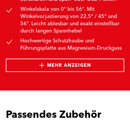
Winkelskala von 0° bis 56°. Mit
Winkelvorjustierung von 22,5° / 45° und
56°. Leicht ablesbar und exakt einstellbar
durch langen Spannhebel
Hochwertige Schutzhaube und
Führungsplatte aus Magnesium-Druckguss
MEHR ANZEIGEN
Passendes Zubehör