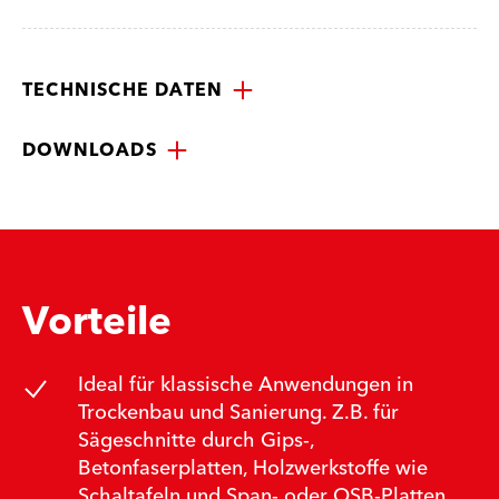
TECHNISCHE DATEN
DOWNLOADS
Vorteile
Ideal für klassische Anwendungen in
Trockenbau und Sanierung. Z.B. für
Sägeschnitte durch Gips-,
Betonfaserplatten, Holzwerkstoffe wie
Schaltafeln und Span- oder OSB-Platten